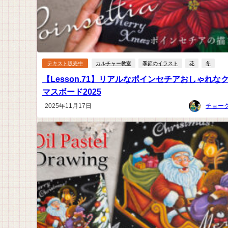
テキスト販売中
カルチャー教室
季節のイラスト
花
冬
【Lesson.71】リアルなポインセチアおしゃれな
マスボード2025
2025年11月17日
チョー