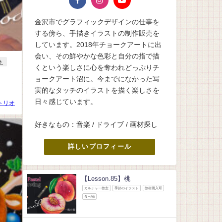
金沢市でグラフィックデザインの仕事を
する傍ら、手描きイラストの制作販売を
しています。2018年チョークアートに出
会い、その鮮やかな色彩と自分の指で描
ト
くという楽しさに心を奪われどっぷりチ
ョークアート沼に。今までになかった写
実的なタッチのイラストを描く楽しさを
日々感じています。
トリオ
好きなもの：音楽 / ドライブ / 画材探し
詳しいプロフィール
【Lesson.85】桃
カルチャー教室
季節のイラスト
教材購入可
食べ物