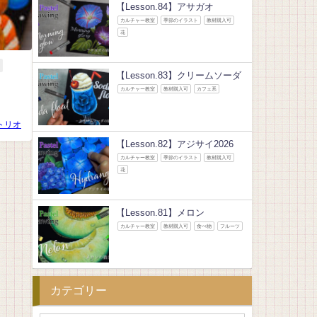
【Lesson.84】アサガオ
カルチャー教室
季節のイラスト
教材購入可
花
【Lesson.83】クリームソーダ
カルチャー教室
教材購入可
カフェ系
トリオ
【Lesson.82】アジサイ2026
カルチャー教室
季節のイラスト
教材購入可
花
【Lesson.81】メロン
カルチャー教室
教材購入可
食べ物
フルーツ
カテゴリー