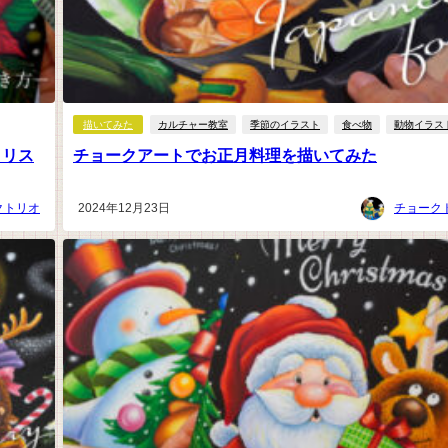
描いてみた
カルチャー教室
季節のイラスト
食べ物
動物イラス
クリス
チョークアートでお正月料理を描いてみた
クトリオ
2024年12月23日
チョーク