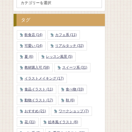
タグ
飲食店
(14)
カフェ系
(11)
可愛い
(14)
リアルタッチ
(32)
夏
(6)
レッスン風景
(5)
教材購入可
(58)
スイーツ系
(31)
イラストメイキング
(17)
食品イラスト
(11)
食べ物
(33)
動物イラスト
(17)
秋
(6)
おすすめ
(21)
ワークショップ
(7)
花
(31)
絵本風イラスト
(6)