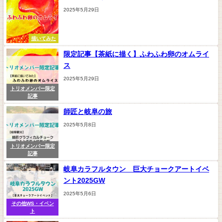
2025年5月29日
描いてみた
限定記事【茶紙に描く】ふわふわ卵のオムライ
ス
2025年5月29日
トリオメンバー限定
記事
師匠と岐阜の旅
2025年5月8日
トリオメンバー限定
記事
岐阜カラフルタウン 巨大チョークアートイベ
ント2025GW
2025年5月6日
その他WS・イベン
ト