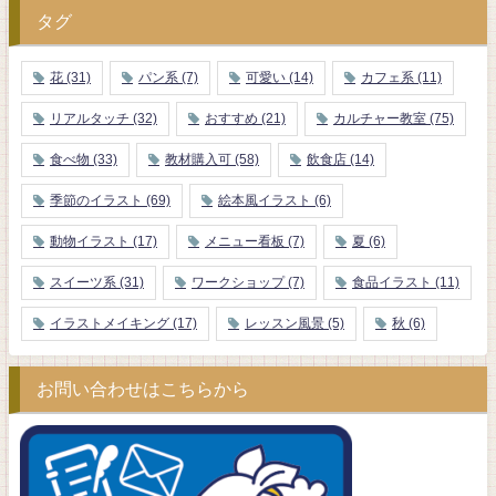
タグ
花
(31)
パン系
(7)
可愛い
(14)
カフェ系
(11)
リアルタッチ
(32)
おすすめ
(21)
カルチャー教室
(75)
食べ物
(33)
教材購入可
(58)
飲食店
(14)
季節のイラスト
(69)
絵本風イラスト
(6)
動物イラスト
(17)
メニュー看板
(7)
夏
(6)
スイーツ系
(31)
ワークショップ
(7)
食品イラスト
(11)
イラストメイキング
(17)
レッスン風景
(5)
秋
(6)
お問い合わせはこちらから