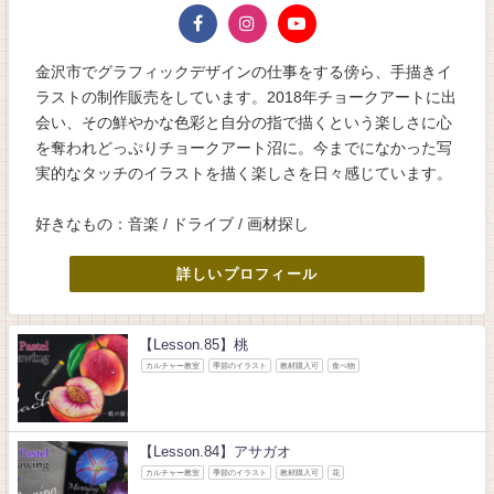
金沢市でグラフィックデザインの仕事をする傍ら、手描きイ
ラストの制作販売をしています。2018年チョークアートに出
会い、その鮮やかな色彩と自分の指で描くという楽しさに心
を奪われどっぷりチョークアート沼に。今までになかった写
実的なタッチのイラストを描く楽しさを日々感じています。
好きなもの：音楽 / ドライブ / 画材探し
詳しいプロフィール
【Lesson.85】桃
カルチャー教室
季節のイラスト
教材購入可
食べ物
【Lesson.84】アサガオ
カルチャー教室
季節のイラスト
教材購入可
花